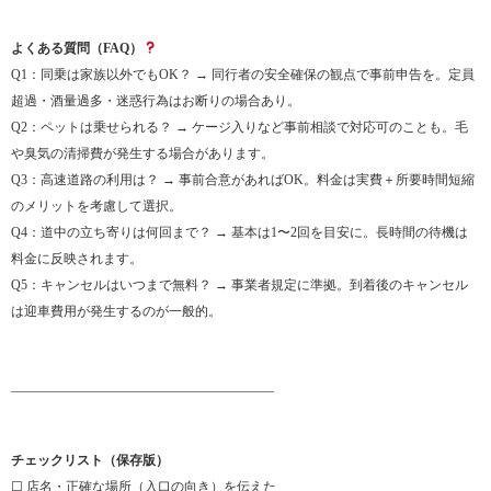
よくある質問（FAQ）
Q1：同乗は家族以外でもOK？ → 同行者の安全確保の観点で事前申告を。定員
超過・酒量過多・迷惑行為はお断りの場合あり。
Q2：ペットは乗せられる？ → ケージ入りなど事前相談で対応可のことも。毛
や臭気の清掃費が発生する場合があります。
Q3：高速道路の利用は？ → 事前合意があればOK。料金は実費＋所要時間短縮
のメリットを考慮して選択。
Q4：道中の立ち寄りは何回まで？ → 基本は1〜2回を目安に。長時間の待機は
料金に反映されます。
Q5：キャンセルはいつまで無料？ → 事業者規定に準拠。到着後のキャンセル
は迎車費用が発生するのが一般的。
________________________________________
チェックリスト（保存版）
☐ 店名・正確な場所（入口の向き）を伝えた