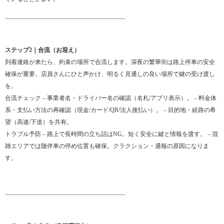
________________________________________
ステップ2｜合流（お迎え）
到着連絡が来たら、約束の場所で合流します。深夜の繁華街は路上停車の安全
確保が重要。店員さんにひと声かけ、明るく見通しの良い場所で鍵の受け渡し
を。
合流チェック – 事業者名・ドライバー名の確認（名札/アプリ表示）。 – 料金体
系・支払い方法の再確認（現金/カード/QR/法人後払い）。 – 目的地・経路の希
望（高速/下道）を共有。
トラブル予防 – 路上で長時間の立ち話はNG。短く安全に鍵と情報を渡す。 – 混
雑エリアでは随伴車の停め位置も確保。クラクション・通報の原因になりま
す。
________________________________________