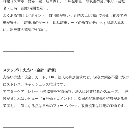
れ物（スマホ・財布・鍵・駐車券）。 3. 料金明細・領収書の受け取り（会社
名・日時・距離/時間表示）。
よくある“惜しい”ポイント – 自宅前が狭い：近隣の広い場所で停止→徒歩で移
動が安全。 – 駐車場のゲート：ETC/駐車カードの所在が分からず渋滞の原因
に。出発前の確認でゼロに。
________________________________________
ステップ5｜支払い（会計・評価）
支払い方法：現金、カード、QR、法人の月次請求など。深夜の釣銭不足は双方
にストレス。キャッシュレス推奨です。
アフターケア – レシート/領収書を写真保管。法人は経費精算がスムーズ。 – 体
験が良ければレビュー（★評価＋コメント）。次回の配車優先や特典がある事
業者も。 – 気になる点は早めのフィードバック。改善提案は現場の宝物です。
________________________________________