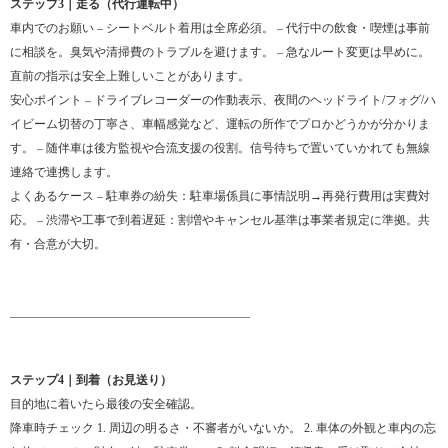
ステップ3｜走る（代行運転中）
車内でのお願い – シートベルト着用は全席必須。 – 代行中の飲食・喫煙は事前
に相談を。臭気や清掃費のトラブルを避けます。 – 急なルート変更は早めに。
直前の指示は安全上難しいことがあります。
安心ポイント – ドライブレコーダーの作動表示、夜間のヘッドライト/フォグ/ハ
イビーム切替の丁寧さ、車幅感覚など、運転の所作でプロかどうかが分かりま
す。 – 随伴車は後方監視や合流支援の役割。信号待ちで置いていかれても無線
連絡で連携します。
よくあるケース – 駐車券の紛失：駐車場係員に事情説明→再発行費用は実費対
応。 – 渋滞や工事で到着遅延：割増やキャンセル基準は事業者規定に準拠。共
有・合意が大切。
________________________________________
ステップ4｜到着（お見送り）
目的地に着いたら最後の安全確認。
降車時チェック 1. 周辺の明るさ・不審者がいないか。 2. 車体の外観と車内の忘