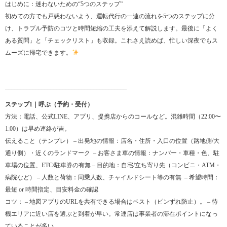
はじめに：迷わないための“5つのステップ”
初めての方でも戸惑わないよう、運転代行の一連の流れを5つのステップに分
け、トラブル予防のコツと時間短縮の工夫を添えて解説します。最後に「よく
ある質問」と「チェックリスト」も収録。これさえ読めば、忙しい深夜でもス
ムーズに帰宅できます。
________________________________________
ステップ1｜呼ぶ（予約・受付）
方法：電話、公式LINE、アプリ、提携店からのコールなど。混雑時間（22:00〜
1:00）は早め連絡が吉。
伝えること（テンプレ） – 出発地の情報：店名・住所・入口の位置（路地側/大
通り側）・近くのランドマーク – お客さま車の情報：ナンバー・車種・色、駐
車場の位置、ETC/駐車券の有無 – 目的地：自宅/立ち寄り先（コンビニ・ATM・
病院など） – 人数と荷物：同乗人数、チャイルドシート等の有無 ‍‍ – 希望時間：
最短 or 時間指定、目安料金の確認
コツ： – 地図アプリのURLを共有できる場合はベスト（ピンずれ防止）。 – 待
機エリアに近い店を選ぶと到着が早い。常連店は事業者の滞在ポイントになっ
ていることが多い。