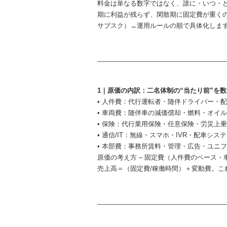
料金は単なる数字ではなく、誰に・いつ・
期に利益が残らず、閑散期に固定費が重く
サブスク）→運用ルールの順で具体化しま
____________________________________
1｜原価の内訳：二名体制の“当たり前”を
• 人件費：代行運転者・随伴ドライバー・
• 車両費：随伴車の減価償却・燃料・オイ
• 保険：代行業用保険・任意保険・労災上
• 通信/IT：無線・スマホ・IVR・配車シ
• 本部費：事務所賃料・管理・広告・ユニ
原価の考え方 – 固定費（人件費のベース・
売上高＝（固定費/稼働時間）＋変動費。こ
____________________________________