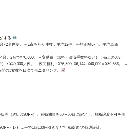
____
化”する
間、2台×2名体制。 – 1夜あたり件数：平均12件、平均距離6km、平均単価
,400／台。2台で¥76,800。 – 変動費（燃料・決済手数料など）：売上の8%＝
40,000／夜。 – 夜間粗利：¥76,800−¥6,144−¥40,000＝¥30,656。 →
働時間の3変数を日次でモニタリング。
____
16,000で販売（約8.5%OFF）。有効期限を60〜90日に設定し、無断譲渡不可を明
%OFF・レビューで1回100円引きなど“行動促進”の特典設計。