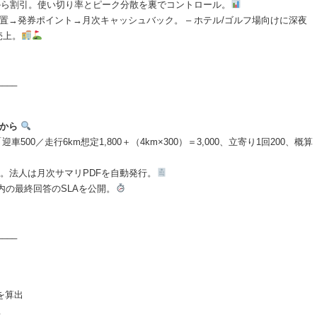
目から割引。使い切り率とピーク分散を裏でコントロール。
設置→発券ポイント→月次キャッシュバック。 – ホテル/ゴルフ場向けに深夜
売上。
____
”から
500／走行6km想定1,800＋（4km×300）＝3,000、立寄り1回200、概算
載。法人は月次サマリPDFを自動発行。
以内の最終回答のSLAを公開。
____
を算出
理