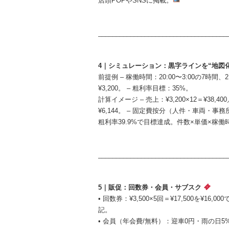
店頭POPやSNSに掲載。
____________________________________
4｜シミュレーション：黒字ラインを“地図
前提例 – 稼働時間：20:00〜3:00の7時
¥3,200。 – 粗利率目標：35%。
計算イメージ – 売上：¥3,200×12＝¥38
¥6,144。 – 固定費按分（人件・車両・事務所）：¥
粗利率39.9%で目標達成。件数×単価×稼
____________________________________
5｜販促：回数券・会員・サブスク
• 回数券：¥3,500×5回＝¥17,500を¥
記。
• 会員（年会費/無料）：迎車0円・雨の日5