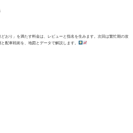
出
義
束どおり」を満たす料金は、レビューと指名を生みます。次回は繁忙期の攻
測と配車戦術を、地図とデータで解説します。