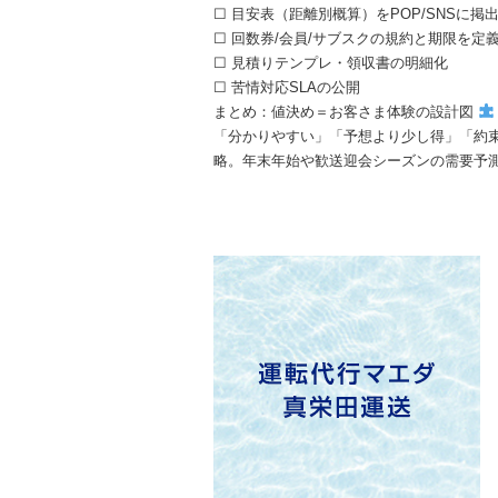
☐ 目安表（距離別概算）をPOP/SNSに掲
☐ 回数券/会員/サブスクの規約と期限を定
☐ 見積りテンプレ・領収書の明細化
☐ 苦情対応SLAの公開
まとめ：値決め＝お客さま体験の設計図
「分かりやすい」「予想より少し得」「約
略。年末年始や歓送迎会シーズンの需要予