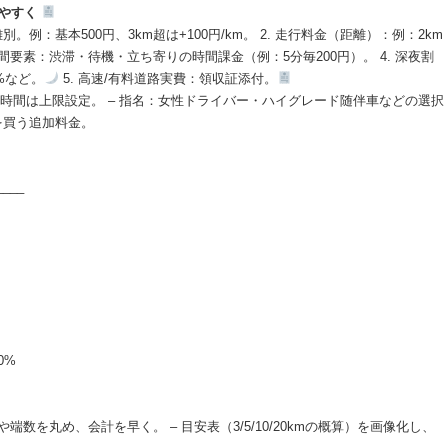
りやすく
離別。例：基本500円、3km超は+100円/km。 2. 走行料金（距離）：例：2km
. 時間要素：渋滞・待機・立ち寄りの時間課金（例：5分毎200円）。 4. 深夜割
20%など。
5. 高速/有料道路実費：領収証添付。
長時間は上限設定。 – 指名：女性ドライバー・ハイグレード随伴車などの選択
を買う追加料金。
____
20%
端数を丸め、会計を早く。 – 目安表（3/5/10/20kmの概算）を画像化し、