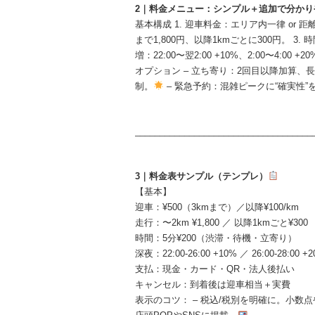
2｜料金メニュー：シンプル＋追加で分か
基本構成 1. 迎車料金：エリア内一律 or 距
まで1,800円、以降1kmごとに300円。 3
増：22:00〜翌2:00 +10%、2:00〜4:00 +
オプション – 立ち寄り：2回目以降加算、
制。
– 緊急予約：混雑ピークに“確実性”
____________________________________
3｜料金表サンプル（テンプレ）
【基本】
迎車：¥500（3kmまで）／以降¥100/km
走行：〜2km ¥1,800 ／ 以降1kmごと¥300
時間：5分¥200（渋滞・待機・立寄り）
深夜：22:00-26:00 +10% ／ 26:00-28:00 +
支払：現金・カード・QR・法人後払い
キャンセル：到着後は迎車相当＋実費
表示のコツ： – 税込/税別を明確に。小数点や