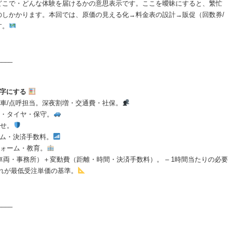
どこで・どんな体験を届けるかの意思表示です。ここを曖昧にすると、繁忙
のしかかります。本回では、原価の見える化→料金表の設計→販促（回数券/
す。
____
数字にする
配車/点呼担当。深夜割増・交通費・社保。
ル・タイヤ・保守。
乗せ。
ステム・決済手数料。
フォーム・教育。
車両・事務所）＋変動費（距離・時間・決済手数料）。 – 1時間当たりの必要
れが最低受注単価の基準。
____