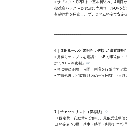
• サブスク：月3回まで基本料込み、4回
提携店パック – 飲食店に専用コールQRを
帯確約枠を用意し、プレミアム料金で安定
____________________________________
6｜運用ルールと透明性：信頼は“事前説明
• 見積りテンプレを電話・LINEで即返信：「迎車
計3,700＋深夜割」
• 領収書に距離・時間・割増を行単位で記
• 苦情処理：24時間以内の一次回答、7日
____________________________________
7｜チェックリスト（保存版）
☐ 固定費・変動費を分解し、最低受注単価
☐ 料金表を3層（基本・時間・割増）で整