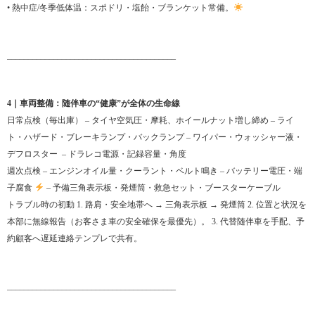
• 熱中症/冬季低体温：スポドリ・塩飴・ブランケット常備。
________________________________________
4｜車両整備：随伴車の“健康”が全体の生命線
日常点検（毎出庫） – タイヤ空気圧・摩耗、ホイールナット増し締め – ライ
ト・ハザード・ブレーキランプ・バックランプ – ワイパー・ウォッシャー液・
デフロスター – ドラレコ電源・記録容量・角度
週次点検 – エンジンオイル量・クーラント・ベルト鳴き – バッテリー電圧・端
子腐食
– 予備三角表示板・発煙筒・救急セット・ブースターケーブル
トラブル時の初動 1. 路肩・安全地帯へ → 三角表示板 → 発煙筒 2. 位置と状況を
本部に無線報告（お客さま車の安全確保を最優先）。 3. 代替随伴車を手配、予
約顧客へ遅延連絡テンプレで共有。
________________________________________