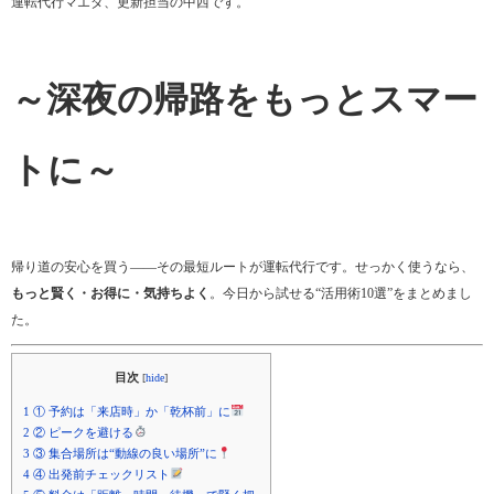
運転代行マエダ、更新担当の中西です。
～深夜の帰路をもっとスマー
トに～
帰り道の安心を買う——その最短ルートが運転代行です。せっかく使うなら、
もっと賢く・お得に・気持ちよく
。今日から試せる“活用術10選”をまとめまし
た。
目次
[
hide
]
1
① 予約は「来店時」か「乾杯前」に
2
② ピークを避ける
3
③ 集合場所は“動線の良い場所”に
4
④ 出発前チェックリスト