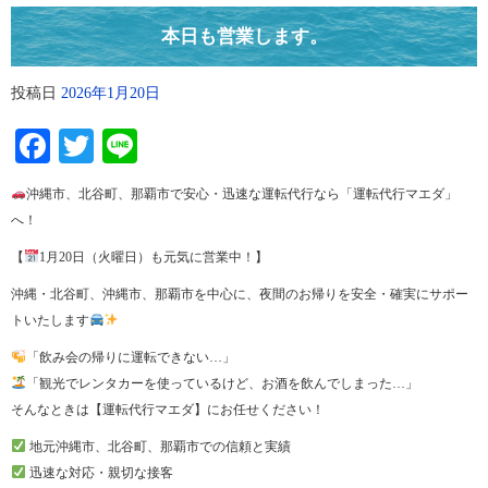
本日も営業します。
投稿日
2026年1月20日
Facebook
Twitter
Line
沖縄市、北谷町、那覇市で安心・迅速な運転代行なら「運転代行マエダ」
へ！
【
1月20日（火曜日）も元気に営業中！】
沖縄・北谷町、沖縄市、那覇市を中心に、夜間のお帰りを安全・確実にサポー
トいたします
「飲み会の帰りに運転できない…」
「観光でレンタカーを使っているけど、お酒を飲んでしまった…」
そんなときは【運転代行マエダ】にお任せください！
地元沖縄市、北谷町、那覇市での信頼と実績
迅速な対応・親切な接客