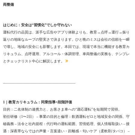
両整備
はじめに：安全は“習慣化”でしか守れない
運転代行の品質は、派手な広告やアプリ体験よりも、教育→点呼→運行→振り
返りの地味なループの堅実さで決まります。ひと晩のミスは会社の信頼を一瞬
で壊し、地域の安全にも影響します。本回では、現場で本当に機能する教育カ
リキュラム、点呼運用、アルコール・体調管理、車両整備の実務を、テンプレ
とチェックリスト中心に解説します。
________________________________________
1｜教育カリキュラム：同乗指導×段階評価
目的：二名体制の連携力と、お客さま車への“適応運転”を短期間で習得。
初任研修（1〜2日） – 事業の目的と倫理：飲酒運転ゼロと地域安全の関係、守
秘義務 – 法令と社内規程：代行時の運転範囲、苦情処理、個人情報取扱い – 接
遇：深夜帯ならではの声量・言葉遣い・距離感・匂いケア（柔軟剤/タバコ） –