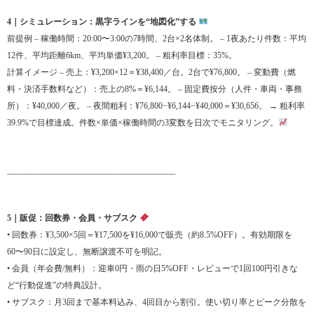
4｜シミュレーション：黒字ラインを“地図化”する
前提例 – 稼働時間：20:00〜3:00の7時間、2台×2名体制。 – 1夜あたり件数：平均
12件、平均距離6km、平均単価¥3,200。 – 粗利率目標：35%。
計算イメージ – 売上：¥3,200×12＝¥38,400／台。2台で¥76,800。 – 変動費（燃
料・決済手数料など）：売上の8%＝¥6,144。 – 固定費按分（人件・車両・事務
所）：¥40,000／夜。 – 夜間粗利：¥76,800−¥6,144−¥40,000＝¥30,656。 → 粗利率
39.9%で目標達成。件数×単価×稼働時間の3変数を日次でモニタリング。
________________________________________
5｜販促：回数券・会員・サブスク
• 回数券：¥3,500×5回＝¥17,500を¥16,000で販売（約8.5%OFF）。有効期限を
60〜90日に設定し、無断譲渡不可を明記。
• 会員（年会費/無料）：迎車0円・雨の日5%OFF・レビューで1回100円引きな
ど“行動促進”の特典設計。
• サブスク：月3回まで基本料込み、4回目から割引。使い切り率とピーク分散を