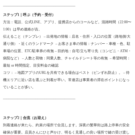
________________________________________
ステップ1｜呼ぶ（予約・受付）
方法：電話、公式LINE、アプリ、提携店からのコールなど。混雑時間（22:00〜
1:00）は早め連絡が吉。
伝えること（テンプレ） – 出発地の情報：店名・住所・入口の位置（路地側/大
通り側）・近くのランドマーク – お客さま車の情報：ナンバー・車種・色、駐
車場の位置、ETC/駐車券の有無 – 目的地：自宅/立ち寄り先（コンビニ・ATM・
病院など） – 人数と荷物：同乗人数、チャイルドシート等の有無 ‍‍ – 希望時間：
最短 or 時間指定、目安料金の確認
コツ： – 地図アプリのURLを共有できる場合はベスト（ピンずれ防止）。 – 待
機エリアに近い店を選ぶと到着が早い。常連店は事業者の滞在ポイントになっ
ていることが多い。
________________________________________
ステップ2｜合流（お迎え）
到着連絡が来たら、約束の場所で合流します。深夜の繁華街は路上停車の安全
確保が重要。店員さんにひと声かけ、明るく見通しの良い場所で鍵の受け渡し