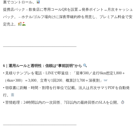
裏でコントロール。
提携店パック – 飲食店に専用コールQRを設置→発券ポイント→月次キャッシュ
バック。 – ホテル/ゴルフ場向けに深夜帯確約枠を用意し、プレミアム料金で安
定売上。
________________________________________
6｜運用ルールと透明性：信頼は“事前説明”から
• 見積りテンプレを電話・LINEで即返信：「迎車500／走行6km想定1,800＋
（4km×300）＝3,000、立寄り1回200、概算計3,700＋深夜割」
• 領収書に距離・時間・割増を行単位で記載。法人は月次サマリPDFを自動発
行。
• 苦情処理：24時間以内の一次回答、7日以内の最終回答のSLAを公開。
________________________________________