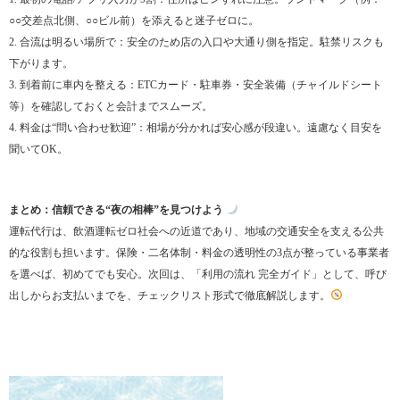
○○交差点北側、○○ビル前）を添えると迷子ゼロに。
2. 合流は明るい場所で：安全のため店の入口や大通り側を指定。駐禁リスクも
下がります。
3. 到着前に車内を整える：ETCカード・駐車券・安全装備（チャイルドシート
等）を確認しておくと会計までスムーズ。
4. 料金は“問い合わせ歓迎”：相場が分かれば安心感が段違い。遠慮なく目安を
聞いてOK。
まとめ：信頼できる“夜の相棒”を見つけよう
運転代行は、飲酒運転ゼロ社会への近道であり、地域の交通安全を支える公共
的な役割も担います。保険・二名体制・料金の透明性の3点が整っている事業者
を選べば、初めてでも安心。次回は、「利用の流れ 完全ガイド」として、呼び
出しからお支払いまでを、チェックリスト形式で徹底解説します。