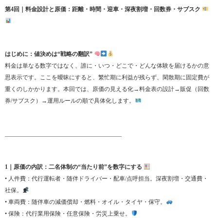
第4回｜料金設計と原価：距離・時間・迎車・深夜割増・回数券・サブスク
はじめに：値決めは“戦略の翻訳”
料金は単なる数字ではなく、誰に・いつ・どこで・どんな体験を届けるかの意
思表示です。ここを曖昧にすると、繁忙期に利益が残らず、閑散期に固定費が
重くのしかかります。本回では、原価の見える化→料金表の設計→販促（回数
券/サブスク）→運用ルールの順で具体化します。
________________________________________
1｜原価の内訳：二名体制の“当たり前”を数字にする
• 人件費：代行運転者・随伴ドライバー・配車/点呼担当。深夜割増・交通費・
社保。
• 車両費：随伴車の減価償却・燃料・オイル・タイヤ・保守。
• 保険：代行業用保険・任意保険・労災上乗せ。