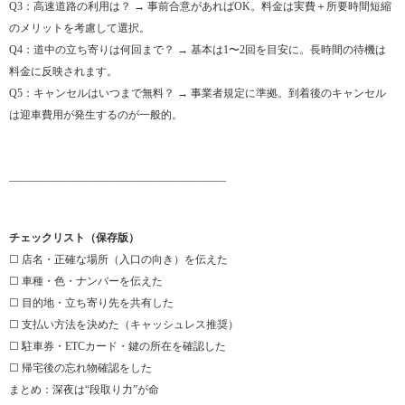
Q3：高速道路の利用は？ → 事前合意があればOK。料金は実費＋所要時間短縮
のメリットを考慮して選択。
Q4：道中の立ち寄りは何回まで？ → 基本は1〜2回を目安に。長時間の待機は
料金に反映されます。
Q5：キャンセルはいつまで無料？ → 事業者規定に準拠。到着後のキャンセル
は迎車費用が発生するのが一般的。
________________________________________
チェックリスト（保存版）
☐ 店名・正確な場所（入口の向き）を伝えた
☐ 車種・色・ナンバーを伝えた
☐ 目的地・立ち寄り先を共有した
☐ 支払い方法を決めた（キャッシュレス推奨）
☐ 駐車券・ETCカード・鍵の所在を確認した
☐ 帰宅後の忘れ物確認をした
まとめ：深夜は“段取り力”が命