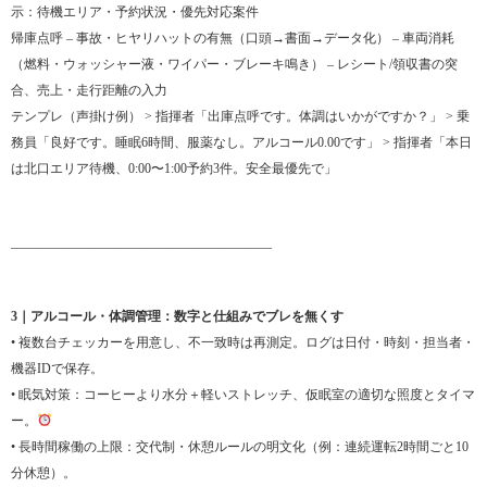
示：待機エリア・予約状況・優先対応案件
帰庫点呼 – 事故・ヒヤリハットの有無（口頭→書面→データ化） – 車両消耗
（燃料・ウォッシャー液・ワイパー・ブレーキ鳴き） – レシート/領収書の突
合、売上・走行距離の入力
テンプレ（声掛け例） > 指揮者「出庫点呼です。体調はいかがですか？」 > 乗
務員「良好です。睡眠6時間、服薬なし。アルコール0.00です」 > 指揮者「本日
は北口エリア待機、0:00〜1:00予約3件。安全最優先で」
________________________________________
3｜アルコール・体調管理：数字と仕組みでブレを無くす
• 複数台チェッカーを用意し、不一致時は再測定。ログは日付・時刻・担当者・
機器IDで保存。
• 眠気対策：コーヒーより水分＋軽いストレッチ、仮眠室の適切な照度とタイマ
ー。
• 長時間稼働の上限：交代制・休憩ルールの明文化（例：連続運転2時間ごと10
分休憩）。