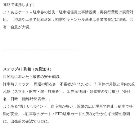
連絡で連携します。
よくあるケース – 駐車券の紛失：駐車場係員に事情説明→再発行費用は実費対
応。 – 渋滞や工事で到着遅延：割増やキャンセル基準は事業者規定に準拠。共
有・合意が大切。
________________________________________
ステップ4｜到着（お見送り）
目的地に着いたら最後の安全確認。
降車時チェック 1. 周辺の明るさ・不審者がいないか。 2. 車体の外観と車内の忘
れ物（スマホ・財布・鍵・駐車券）。 3. 料金明細・領収書の受け取り（会社
名・日時・距離/時間表示）。
よくある“惜しい”ポイント – 自宅前が狭い：近隣の広い場所で停止→徒歩で移
動が安全。 – 駐車場のゲート：ETC/駐車カードの所在が分からず渋滞の原因
に。出発前の確認でゼロに。