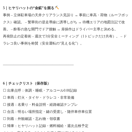
5｜ヒヤリハットの“金鉱”を掘る
事例 – 立体駐車場の天井クリアランス見誤り → 事前に車高・荷物（ルーフボッ
クス）確認。 – 繁華街の逆走導線に誘導しがち → 待機エリアの地図注記で改
善。 – 酔客の急な開門でドア接触 → 扉操作はドライバー主導と決める。
再発防止の定着術 – 週次で3分安全ミーティング（1トピックだけ共有）。 – ド
ラレコ良い事例を称賛（安全運転の“見える化”）。
________________________________________
6｜チェックリスト（保存版）
☐ 出庫点呼：体調・睡眠・アルコール0.00記録
☐ 車両：灯火・タイヤ・ドラレコ・非常装備
☐ 接遇：名乗り・料金説明・経路確認テンプレ
☐ 合流：明るい場所指定・鍵の受渡し・随伴車停車位置
☐ 到着：外観確認・忘れ物・領収書
☐ 帰庫：ヒヤリハット記録・燃料補給・週次点検予定