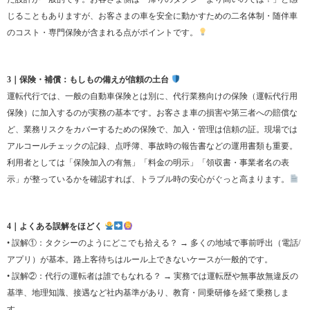
じることもありますが、お客さまの車を安全に動かすための二名体制・随伴車
のコスト・専門保険が含まれる点がポイントです。
3｜保険・補償：もしもの備えが信頼の土台
運転代行では、一般の自動車保険とは別に、代行業務向けの保険（運転代行用
保険）に加入するのが実務の基本です。お客さま車の損害や第三者への賠償な
ど、業務リスクをカバーするための保険で、加入・管理は信頼の証。現場では
アルコールチェックの記録、点呼簿、事故時の報告書などの運用書類も重要。
利用者としては「保険加入の有無」「料金の明示」「領収書・事業者名の表
示」が整っているかを確認すれば、トラブル時の安心がぐっと高まります。
4｜よくある誤解をほどく
• 誤解①：タクシーのようにどこでも拾える？ → 多くの地域で事前呼出（電話/
アプリ）が基本。路上客待ちはルール上できないケースが一般的です。
• 誤解②：代行の運転者は誰でもなれる？ → 実務では運転歴や無事故無違反の
基準、地理知識、接遇など社内基準があり、教育・同乗研修を経て乗務しま
す。