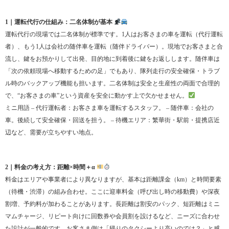
1｜運転代行の仕組み：二名体制が基本
運転代行の現場では二名体制が標準です。1人はお客さまの車を運転（代行運転
者）、もう1人は会社の随伴車を運転（随伴ドライバー）。現地でお客さまと合
流し、鍵をお預かりして出発、目的地に到着後に鍵をお返しします。随伴車は
「次の依頼現場へ移動するための足」でもあり、隊列走行の安全確保・トラブ
ル時のバックアップ機能も担います。二名体制は安全と生産性の両面で合理的
で、“お客さまの車”という資産を安全に動かす上で欠かせません。
ミニ用語 – 代行運転者：お客さま車を運転するスタッフ。 – 随伴車：会社の
車。後続して安全確保・回送を担う。 – 待機エリア：繁華街・駅前・提携店近
辺など、需要が立ちやすい地点。
2｜料金の考え方：距離×時間＋α
料金はエリアや事業者により異なりますが、基本は距離課金（km）と時間要素
（待機・渋滞）の組み合わせ。ここに迎車料金（呼び出し時の移動費）や深夜
割増、予約料が加わることがあります。長距離は割安のパック、短距離はミニ
マムチャージ、リピート向けに回数券や会員割を設けるなど、ニーズに合わせ
た設計が一般的です。お客さま側は「帰りのタクシーより高いのでは？」と感