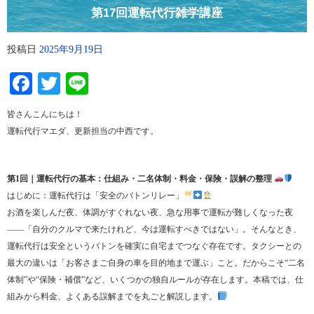
第17回運転代行雑学講座
投稿日
2025年9月19日
Facebook
Twitter
Line
皆さんこんにちは！
運転代行マエダ、更新担当の中西です。
第1回｜運転代行の基本：仕組み・二名体制・料金・保険・誤解の整理
はじめに：運転代行は「安全のバトンリレー」
お酒を楽しんだ夜、体調がすぐれない夜、急な用事で運転が難しくなった夜
——「自分のクルマで来たけれど、今は運転すべきではない」。そんなとき、
運転代行は安全というバトンを確実に自宅までつなぐ存在です。タクシーとの
最大の違いは「お客さまご自身の車を目的地まで運ぶ」こと。だからこそ“二名
体制”や“保険・補償”など、いくつかの独自ルールが存在します。本稿では、仕
組みから料金、よくある誤解までを丸ごと解説します。