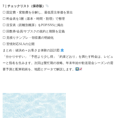
7｜チェックリスト（保存版）
☐ 固定費・変動費を分解し、最低受注単価を算出
☐ 料金表を3層（基本・時間・割増）で整理
☐ 目安表（距離別概算）をPOP/SNSに掲出
☐ 回数券/会員/サブスクの規約と期限を定義
☐ 見積りテンプレ・領収書の明細化
☐ 苦情対応SLAの公開
まとめ：値決め＝お客さま体験の設計図
「分かりやすい」「予想より少し得」「約束どおり」を満たす料金は、レビュ
ーと指名を生みます。次回は繁忙期の攻略。年末年始や歓送迎会シーズンの需
要予測と配車戦術を、地図とデータで解説します。