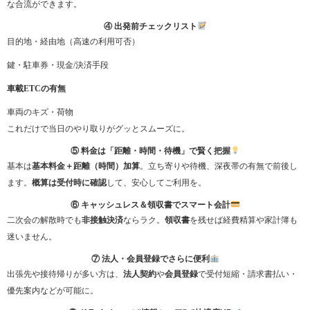
な合流ができます。
④ 出発前チェックリスト
目的地・経由地（高速の利用可否）
鍵・駐車券・現金/決済手段
車載ETCの有無
車両のキズ・荷物
これだけで当日のやり取りがグッとスムーズに。
⑤ 料金は「距離・時間・待機」で賢く把握
基本は
基本料金＋距離（時間）加算
。立ち寄りや待機、深夜帯の有無で前後し
ます。
概算は受付時に確認
して、安心してご利用を。
⑥ キャッシュレス＆領収書でスマート会計
二次会の解散時でも
非接触決済
ならラク。
領収書
を残せば経費精算や家計簿も
迷いません。
⑦ 法人・会員登録でさらに便利
出張先や接待帰りが多い方は、
法人契約
や
会員登録
で受付短縮・請求書払い・
優先案内などが可能に。