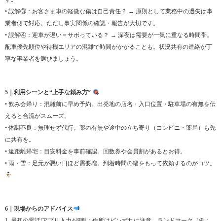
• 誤解③：お客さま車の軽微な傷は自己責任？ → 原則として業務中の過失は事
業者側で対応。ただし事実関係の確認・報告が大切です。
• 誤解④：迎車が遅い＝サボっている？ → 深夜は需要が一気に重なる時間帯。
配車優先順位や待機エリアの混雑で時間がかかることも。状況共有の連絡が丁
寧な事業者を選びましょう。
5｜利用シーンと“上手な頼み方”
• 飲み会帰り：混雑前に早め予約。出発地の店名・入口位置・駐車場の有無を伝
えると合流がスムーズ。
• 体調不良：無理せず代行。薬の有無や途中の立ち寄り（コンビニ・薬局）も先
に共有を。
• 遠距離帰宅：目安料金を事前確認。回数券や会員割があるとお得。
• 雨・雪：足元が悪い日ほど需要増。到着時間の幅をもって依頼するのがコツ。
6｜現場からのアドバイス
1. 最初の電話/アプリ入力が9割：住所はピンずれに注意。ランドマーク（例：