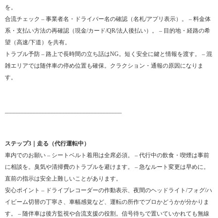
を。
合流チェック – 事業者名・ドライバー名の確認（名札/アプリ表示）。 – 料金体
系・支払い方法の再確認（現金/カード/QR/法人後払い）。 – 目的地・経路の希
望（高速/下道）を共有。
トラブル予防 – 路上で長時間の立ち話はNG。短く安全に鍵と情報を渡す。 – 混
雑エリアでは随伴車の停め位置も確保。クラクション・通報の原因になりま
す。
________________________________________
ステップ3｜走る（代行運転中）
車内でのお願い – シートベルト着用は全席必須。 – 代行中の飲食・喫煙は事前
に相談を。臭気や清掃費のトラブルを避けます。 – 急なルート変更は早めに。
直前の指示は安全上難しいことがあります。
安心ポイント – ドライブレコーダーの作動表示、夜間のヘッドライト/フォグ/ハ
イビーム切替の丁寧さ、車幅感覚など、運転の所作でプロかどうかが分かりま
す。 – 随伴車は後方監視や合流支援の役割。信号待ちで置いていかれても無線