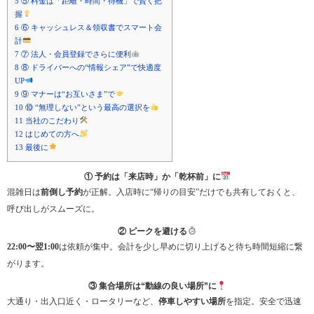
5
⑤ 料金は「距離・時間・待機」で賢く把
握
6
⑥ キャッシュレス＆領収書でスマート会
計
7
⑦ 法人・会員登録でさらに便利
8
⑧ ドライバーへの“情報シェア”で快適度
UP
9
⑨ マナーは“お互いさま”で
10
⑩ “無理しない”という最高の選択を
11
当社のこだわり
12
はじめての方へ
13
最後に
① 予約は「来店時」か「乾杯前」に
混雑日は
前倒し予約
が正解。入店時に“帰りの目安”だけでも共有しておくと、
呼び出しがスムーズに。
② ピークを避ける
22:00〜翌1:00
は依頼が集中。会計を少し早めに切り上げると待ち時間短縮に繋
がります。
③ 集合場所は“動線の良い場所”に
大通り・出入口近く・ロータリーなど、
停車しやすい場所
を指定。安全で迅速