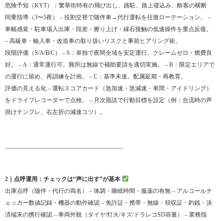
危険予知（KYT）：繁華街特有の飛び出し、路駐、路上寝込み、酔客の横断
同乗指導（3〜5夜） – 役割交替で随伴車→代行運転を往復ローテーション。 –
車幅感覚・駐車場入出庫・段差・擦り上げ・縁石接触の低速操作を重点反復。
– 高級車・輸入車・改造車の取り扱いリスクと事前ヒアリング術。
段階評価（S/A/B/C） – S：単独で夜間全域を安定運行。クレームゼロ・燃費良
好。 – A：通常運行可。難所は無線で補助要請を適切実施。 – B：限定エリアで
の運行に留め、再訓練を計画。 – C：基準未達。配属延期・再教育。
評価の見える化 – 運転スコアカード（急加速・急減速・車間・アイドリング）
をドライブレコーダーで点検。 – 月次面談で行動目標を設定（例：合流時の声
掛けテンプレ、右左折の減速コツ）。
________________________________________
2｜点呼運用：チェックは“声に出す”が基本
出庫点呼（随伴・代行の両名） – 体調・睡眠時間・服薬の有無 – アルコールチ
ェッカー数値記録・機器の動作確認 – 免許証・携帯・無線・領収証・釣銭・決
済端末の携行確認 – 車両外観（タイヤ/灯火/キズ/ドラレコSD容量） – 業務指