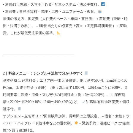
• 通信/IT：無線・スマホ・IVR・配車システム・決済手数料。
• 本部費：事務所賃料・管理・広告・ユニフォーム・教育。
原価の考え方 – 固定費（人件費のベース・車両・事務所）＋変動費（距離・時
間・決済手数料）。 – 1時間当たりの必要売上高＝（固定費/稼働時間）＋変動
費。これが最低受注単価の基準。
________________________________________
2｜料金メニュー：シンプル＋追加で分かりやすく
基本構成 1. 迎車料金：エリア内一律 or 距離別。例：基本500円、3km超は+100
円/km。 2. 走行料金（距離）：例：2kmまで1,800円、以降1kmごとに300円。 3.
時間要素：渋滞・待機・立ち寄りの時間課金（例：5分毎200円）。 4. 深夜割
増：22:00〜翌2:00 +10%、2:00〜4:00 +20%など。
5. 高速/有料道路実費：領収
証添付。
オプション – 立ち寄り：2回目以降加算、長時間は上限設定。 – 指名：女性ドラ
イバー・ハイグレード随伴車などの選択制。
– 緊急予約：混雑ピークに“確実
性”を買う追加料金。