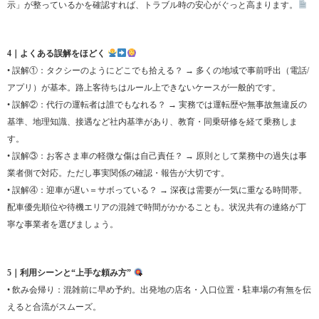
示」が整っているかを確認すれば、トラブル時の安心がぐっと高まります。
4｜よくある誤解をほどく
• 誤解①：タクシーのようにどこでも拾える？ → 多くの地域で事前呼出（電話/
アプリ）が基本。路上客待ちはルール上できないケースが一般的です。
• 誤解②：代行の運転者は誰でもなれる？ → 実務では運転歴や無事故無違反の
基準、地理知識、接遇など社内基準があり、教育・同乗研修を経て乗務しま
す。
• 誤解③：お客さま車の軽微な傷は自己責任？ → 原則として業務中の過失は事
業者側で対応。ただし事実関係の確認・報告が大切です。
• 誤解④：迎車が遅い＝サボっている？ → 深夜は需要が一気に重なる時間帯。
配車優先順位や待機エリアの混雑で時間がかかることも。状況共有の連絡が丁
寧な事業者を選びましょう。
5｜利用シーンと“上手な頼み方”
• 飲み会帰り：混雑前に早め予約。出発地の店名・入口位置・駐車場の有無を伝
えると合流がスムーズ。