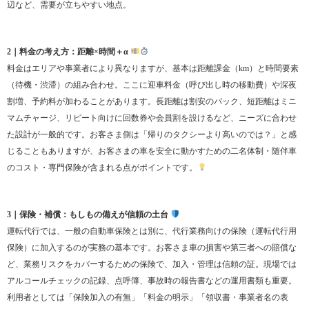
辺など、需要が立ちやすい地点。
2｜料金の考え方：距離×時間＋α
料金はエリアや事業者により異なりますが、基本は距離課金（km）と時間要素
（待機・渋滞）の組み合わせ。ここに迎車料金（呼び出し時の移動費）や深夜
割増、予約料が加わることがあります。長距離は割安のパック、短距離はミニ
マムチャージ、リピート向けに回数券や会員割を設けるなど、ニーズに合わせ
た設計が一般的です。お客さま側は「帰りのタクシーより高いのでは？」と感
じることもありますが、お客さまの車を安全に動かすための二名体制・随伴車
のコスト・専門保険が含まれる点がポイントです。
3｜保険・補償：もしもの備えが信頼の土台
運転代行では、一般の自動車保険とは別に、代行業務向けの保険（運転代行用
保険）に加入するのが実務の基本です。お客さま車の損害や第三者への賠償な
ど、業務リスクをカバーするための保険で、加入・管理は信頼の証。現場では
アルコールチェックの記録、点呼簿、事故時の報告書などの運用書類も重要。
利用者としては「保険加入の有無」「料金の明示」「領収書・事業者名の表