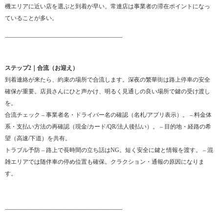
機エリアに近い店を選ぶと到着が早い。常連店は事業者の滞在ポイントになっ
ていることが多い。
________________________________________
ステップ2｜合流（お迎え）
到着連絡が来たら、約束の場所で合流します。深夜の繁華街は路上停車の安全
確保が重要。店員さんにひと声かけ、明るく見通しの良い場所で鍵の受け渡し
を。
合流チェック – 事業者名・ドライバー名の確認（名札/アプリ表示）。 – 料金体
系・支払い方法の再確認（現金/カード/QR/法人後払い）。 – 目的地・経路の希
望（高速/下道）を共有。
トラブル予防 – 路上で長時間の立ち話はNG。短く安全に鍵と情報を渡す。 – 混
雑エリアでは随伴車の停め位置も確保。クラクション・通報の原因になりま
す。
________________________________________