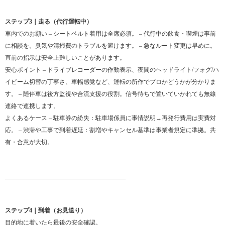
ステップ3｜走る（代行運転中）
車内でのお願い – シートベルト着用は全席必須。 – 代行中の飲食・喫煙は事前
に相談を。臭気や清掃費のトラブルを避けます。 – 急なルート変更は早めに。
直前の指示は安全上難しいことがあります。
安心ポイント – ドライブレコーダーの作動表示、夜間のヘッドライト/フォグ/ハ
イビーム切替の丁寧さ、車幅感覚など、運転の所作でプロかどうかが分かりま
す。 – 随伴車は後方監視や合流支援の役割。信号待ちで置いていかれても無線
連絡で連携します。
よくあるケース – 駐車券の紛失：駐車場係員に事情説明→再発行費用は実費対
応。 – 渋滞や工事で到着遅延：割増やキャンセル基準は事業者規定に準拠。共
有・合意が大切。
________________________________________
ステップ4｜到着（お見送り）
目的地に着いたら最後の安全確認。