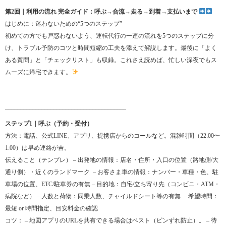
第2回｜利用の流れ 完全ガイド：呼ぶ→合流→走る→到着→支払いまで
はじめに：迷わないための“5つのステップ”
初めての方でも戸惑わないよう、運転代行の一連の流れを5つのステップに分
け、トラブル予防のコツと時間短縮の工夫を添えて解説します。最後に「よく
ある質問」と「チェックリスト」も収録。これさえ読めば、忙しい深夜でもス
ムーズに帰宅できます。
________________________________________
ステップ1｜呼ぶ（予約・受付）
方法：電話、公式LINE、アプリ、提携店からのコールなど。混雑時間（22:00〜
1:00）は早め連絡が吉。
伝えること（テンプレ） – 出発地の情報：店名・住所・入口の位置（路地側/大
通り側）・近くのランドマーク – お客さま車の情報：ナンバー・車種・色、駐
車場の位置、ETC/駐車券の有無 – 目的地：自宅/立ち寄り先（コンビニ・ATM・
病院など） – 人数と荷物：同乗人数、チャイルドシート等の有無 ‍‍ – 希望時間：
最短 or 時間指定、目安料金の確認
コツ： – 地図アプリのURLを共有できる場合はベスト（ピンずれ防止）。 – 待