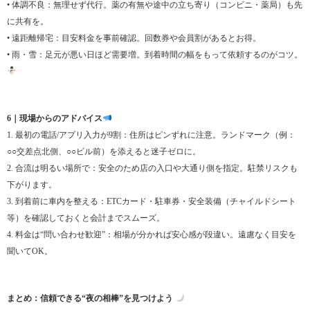
• 体調不良：無理せず代行。薬の有無や途中の立ち寄り（コンビニ・薬局）も先
に共有を。
• 遠距離帰宅：目安料金を事前確認。回数券や会員割があるとお得。
• 雨・雪：足元が悪い日ほど需要増。到着時間の幅をもって依頼するのがコツ。
6｜現場からのアドバイス
1. 最初の電話/アプリ入力が9割：住所はピンずれに注意。ランドマーク（例：
○○交差点北側、○○ビル前）を添えると迷子ゼロに。
2. 合流は明るい場所で：安全のため店の入口や大通り側を指定。駐禁リスクも
下がります。
3. 到着前に車内を整える：ETCカード・駐車券・安全装備（チャイルドシート
等）を確認しておくと会計までスムーズ。
4. 料金は“問い合わせ歓迎”：相場が分かれば安心感が段違い。遠慮なく目安を
聞いてOK。
まとめ：信頼できる“夜の相棒”を見つけよう