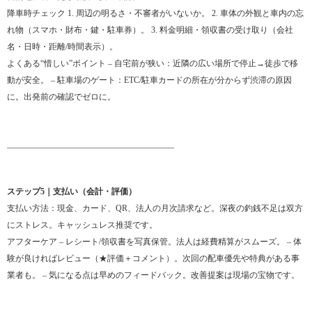
降車時チェック 1. 周辺の明るさ・不審者がいないか。 2. 車体の外観と車内の忘
れ物（スマホ・財布・鍵・駐車券）。 3. 料金明細・領収書の受け取り（会社
名・日時・距離/時間表示）。
よくある“惜しい”ポイント – 自宅前が狭い：近隣の広い場所で停止→徒歩で移
動が安全。 – 駐車場のゲート：ETC/駐車カードの所在が分からず渋滞の原因
に。出発前の確認でゼロに。
________________________________________
ステップ5｜支払い（会計・評価）
支払い方法：現金、カード、QR、法人の月次請求など。深夜の釣銭不足は双方
にストレス。キャッシュレス推奨です。
アフターケア – レシート/領収書を写真保管。法人は経費精算がスムーズ。 – 体
験が良ければレビュー（★評価＋コメント）。次回の配車優先や特典がある事
業者も。 – 気になる点は早めのフィードバック。改善提案は現場の宝物です。