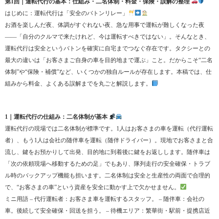
第1回｜運転代行の基本：仕組み・二名体制・料金・保険・誤解の整理
はじめに：運転代行は「安全のバトンリレー」
お酒を楽しんだ夜、体調がすぐれない夜、急な用事で運転が難しくなった夜
——「自分のクルマで来たけれど、今は運転すべきではない」。そんなとき、
運転代行は安全というバトンを確実に自宅までつなぐ存在です。タクシーとの
最大の違いは「お客さまご自身の車を目的地まで運ぶ」こと。だからこそ“二名
体制”や“保険・補償”など、いくつかの独自ルールが存在します。本稿では、仕
組みから料金、よくある誤解までを丸ごと解説します。
1｜運転代行の仕組み：二名体制が基本
運転代行の現場では二名体制が標準です。1人はお客さまの車を運転（代行運転
者）、もう1人は会社の随伴車を運転（随伴ドライバー）。現地でお客さまと合
流し、鍵をお預かりして出発、目的地に到着後に鍵をお返しします。随伴車は
「次の依頼現場へ移動するための足」でもあり、隊列走行の安全確保・トラブ
ル時のバックアップ機能も担います。二名体制は安全と生産性の両面で合理的
で、“お客さまの車”という資産を安全に動かす上で欠かせません。
ミニ用語 – 代行運転者：お客さま車を運転するスタッフ。 – 随伴車：会社の
車。後続して安全確保・回送を担う。 – 待機エリア：繁華街・駅前・提携店近