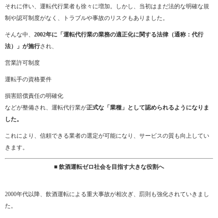
それに伴い、運転代行業者も徐々に増加。しかし、当初はまだ法的な明確な規
制や認可制度がなく、トラブルや事故のリスクもありました。
そんな中、
2002年に「運転代行業の業務の適正化に関する法律（通称：代行
法）」が施行
され、
営業許可制度
運転手の資格要件
損害賠償責任の明確化
などが整備され、運転代行業が
正式な「業種」として認められるようになりま
した。
これにより、信頼できる業者の選定が可能になり、サービスの質も向上してい
きます。
■ 飲酒運転ゼロ社会を目指す大きな役割へ
2000年代以降、飲酒運転による重大事故が相次ぎ、罰則も強化されていきまし
た。