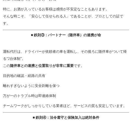
特に、お酒が入っているお客様は感情が不安定なこともあります。
そんな時こそ、「安心して任せられる人」であることが、プロとしての証で
す。
■ 鉄則③：パートナー（随伴車）の連携が命
運転代行は、ドライバーが依頼者の車を運転し、その後ろに随伴車がついて帰
る“2台体制”。
この
随伴車との連携と位置取りが非常に重要
です。
目的地の確認・経路の共有
離れすぎないように安全距離を保つ
万が一のトラブル時は即連絡体制
チームワークがしっかりしている業者ほど、サービスの質も安定しています。
■ 鉄則④：法令遵守と保険加入は絶対条件