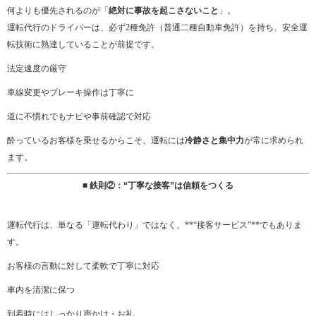
何よりも優先されるのが「
絶対に事故を起こさないこと
」。
運転代行のドライバーは、必ず2種免許（普通二種自動車免許）を持ち、安全運
転技術に熟達していることが前提です。
法定速度の厳守
車線変更やブレーキ操作は丁寧に
道に不慣れでもナビや事前確認で対応
酔っているお客様を乗せるからこそ、運転には
冷静さと集中力
が常に求められ
ます。
■ 鉄則②：“丁寧な接客”は信頼をつくる
運転代行は、単なる「運転代わり」ではなく、**“接客サービス”**でもありま
す。
お客様の言動に対して柔軟で丁寧に対応
車内を清潔に保つ
到着時にはしっかり声かけ・お礼