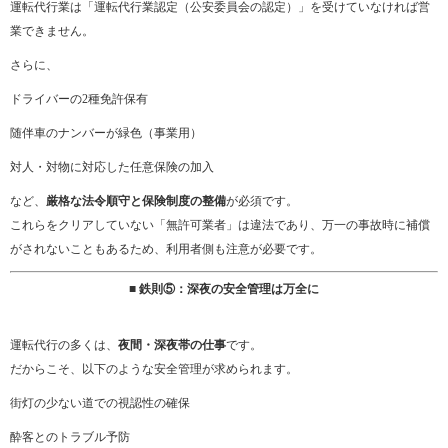
運転代行業は「運転代行業認定（公安委員会の認定）」を受けていなければ営
業できません。
さらに、
ドライバーの2種免許保有
随伴車のナンバーが緑色（事業用）
対人・対物に対応した任意保険の加入
など、
厳格な法令順守と保険制度の整備
が必須です。
これらをクリアしていない「無許可業者」は違法であり、万一の事故時に補償
がされないこともあるため、利用者側も注意が必要です。
■ 鉄則⑤：深夜の安全管理は万全に
運転代行の多くは、
夜間・深夜帯の仕事
です。
だからこそ、以下のような安全管理が求められます。
街灯の少ない道での視認性の確保
酔客とのトラブル予防