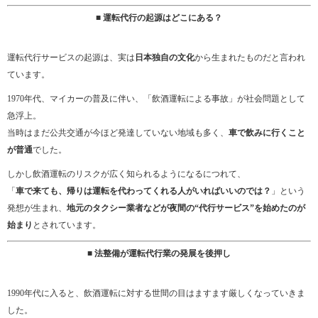
■ 運転代行の起源はどこにある？
運転代行サービスの起源は、実は
日本独自の文化
から生まれたものだと言われ
ています。
1970年代、マイカーの普及に伴い、「飲酒運転による事故」が社会問題として
急浮上。
当時はまだ公共交通が今ほど発達していない地域も多く、
車で飲みに行くこと
が普通
でした。
しかし飲酒運転のリスクが広く知られるようになるにつれて、
「
車で来ても、帰りは運転を代わってくれる人がいればいいのでは？
」という
発想が生まれ、
地元のタクシー業者などが夜間の“代行サービス”を始めたのが
始まり
とされています。
■ 法整備が運転代行業の発展を後押し
1990年代に入ると、飲酒運転に対する世間の目はますます厳しくなっていきま
した。