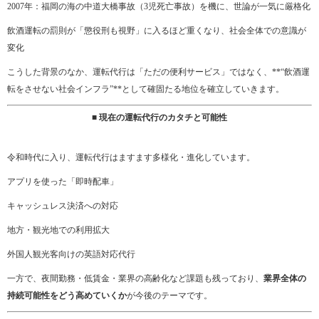
2007年：福岡の海の中道大橋事故（3児死亡事故）を機に、世論が一気に厳格化
飲酒運転の罰則が「懲役刑も視野」に入るほど重くなり、社会全体での意識が
変化
こうした背景のなか、運転代行は「ただの便利サービス」ではなく、**“飲酒運
転をさせない社会インフラ”**として確固たる地位を確立していきます。
■ 現在の運転代行のカタチと可能性
令和時代に入り、運転代行はますます多様化・進化しています。
アプリを使った「即時配車」
キャッシュレス決済への対応
地方・観光地での利用拡大
外国人観光客向けの英語対応代行
一方で、夜間勤務・低賃金・業界の高齢化など課題も残っており、
業界全体の
持続可能性をどう高めていくか
が今後のテーマです。