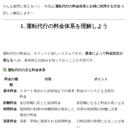
そんな疑問に答えるべく、今回は
運転代行の料金体系とお得に利用する方法
を
詳しく解説します！
1. 運転代行の料金体系を理解しよう
運転代行の料金は、タクシーと似たシステムですが、
業者によって料金設定が
異なる
ため、基本的な仕組みを知っておくことが大切です。
運転代行の主な料金体系
料金の種
内容
ポイント
類
基本料金
スタート地点から目的地までの基本
料金のベースとなる部分
料金
距離料金
走行距離に応じた追加料金
長距離になると料金が高くなる
時間料金
長時間の利用や待機時間が発生した
渋滞や長時間の待機に注意
場合の料金
深夜料金
深夜・早朝に適用される割増料金
22時以降が割増になることが多
い