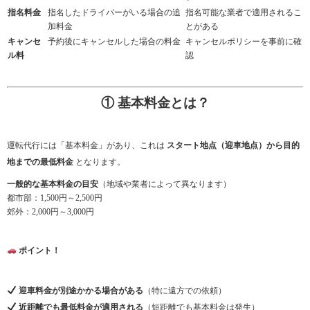
指名料金
指名したドライバーがいる場合の追
指名可能な業者で適用されるこ
加料金
とがある
キャンセ
予約後にキャンセルした場合の料金
キャンセルポリシーを事前に確
ル料
認
① 基本料金とは？
運転代行には「基本料金」があり、これは
スタート地点（迎車地点）から目的
地までの最低料金
となります。
一般的な基本料金の目安
（地域や業者によって異なります）
都市部：1,500円～2,500円
郊外：2,000円～3,000円
ポイント！
迎車料金が別途かかる場合がある
（特に遠方での依頼）
近距離でも最低料金が適用される
（短距離でも基本料金は発生）